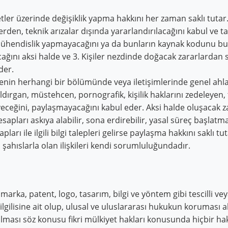
tler üzerinde değişiklik yapma hakkını her zaman saklı tutar
den, teknik arızalar dışında yararlandırılacağını kabul ve t
e mühendislik yapmayacağını ya da bunların kaynak kodunu b
ğını aksi halde ve 3. Kişiler nezdinde doğacak zararlardan 
der.
 sitenin herhangi bir bölümünde veya iletişimlerinde genel ahla
aldırgan, müstehcen, pornografik, kişilik haklarını zedeleyen, t
tmeyeceğini, paylaşmayacağını kabul eder. Aksi halde oluşac
esapları askıya alabilir, sona erdirebilir, yasal süreç başlatm
ları ile ilgili bilgi talepleri gelirse paylaşma hakkını saklı tut
 şahıslarla olan ilişkileri kendi sorumluluğundadır.
marka, patent, logo, tasarım, bilgi ve yöntem gibi tescilli veya
 ilgilisine ait olup, ulusal ve uluslararası hukukun koruması a
ılması söz konusu fikri mülkiyet hakları konusunda hiçbir ha