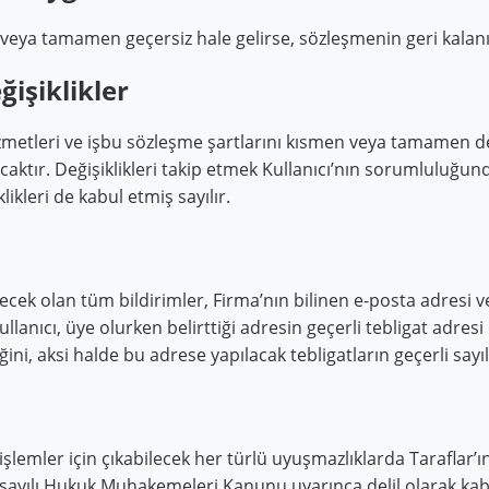
 veya tamamen geçersiz hale gelirse, sözleşmenin geri kalan
işiklikler
metleri ve işbu sözleşme şartlarını kısmen veya tamamen deği
acaktır. Değişiklikleri takip etmek Kullanıcı’nın sorumluluğu
kleri de kabul etmiş sayılır.
ilecek olan tüm bildirimler, Firma’nın bilinen e-posta adresi v
 Kullanıcı, üye olurken belirttiği adresin geçerli tebligat a
eğini, aksi halde bu adrese yapılacak tebligatların geçerli say
 işlemler için çıkabilecek her türlü uyuşmazlıklarda Taraflar’ın 
00 sayılı Hukuk Muhakemeleri Kanunu uyarınca delil olarak kabu