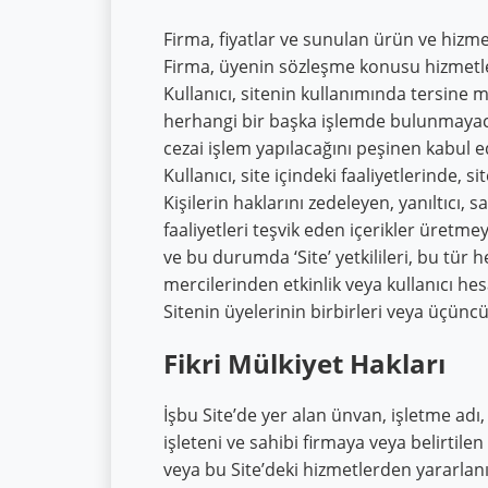
Firma, fiyatlar ve sunulan ürün ve hizme
Firma, üyenin sözleşme konusu hizmetler
Kullanıcı, sitenin kullanımında tersin
herhangi bir başka işlemde bulunmayaca
cezai işlem yapılacağını peşinen kabul e
Kullanıcı, site içindeki faaliyetlerinde,
Kişilerin haklarını zedeleyen, yanıltıcı, s
faaliyetleri teşvik eden içerikler üre
ve bu durumda ‘Site’ yetkilileri, bu tür h
mercilerinden etkinlik veya kullanıcı hesap
Sitenin üyelerinin birbirleri veya üçüncü
Fikri Mülkiyet Hakları
İşbu Site’de yer alan ünvan, işletme adı, 
işleteni ve sahibi firmaya veya belirtilen
veya bu Site’deki hizmetlerden yararlan