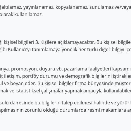
 çoğaltılamaz, yayınlanamaz, kopyalanamaz, sunulamaz ve/veya
 olarak kullanılamaz.
i kişisel bilgileri 3. Kişilere açıklamayacaktır. Bu kişisel bilgil
i Kullanıcı’yı tanımlamaya yönelik her türlü diğer bilgiyi içer
anya, promosyon, duyuru vb. pazarlama faaliyetleri kapsamınd
it iletişim, portföy durumu ve demografik bilgilerini iştirakl
l ve beyan eder. Bu kişisel bilgiler firma bünyesinde müşteri 
ve istatistiksel çalışmalar yapmak amacıyla kullanılabilec
usulü dairesinde bu bilgilerin talep edilmesi halinde ve yür
pılmasının zorunlu olduğu durumlarda resmi makamlara açı