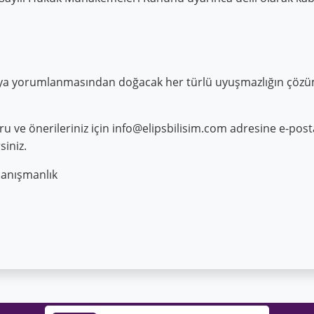
ü
ya yorumlanmasından doğacak her türlü uyuşmazlığın çözüm
oru ve önerileriniz için
info@elipsbilisim.com
adresine e-posta
siniz.
Danışmanlık