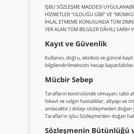
İŞBU SÖZLEŞME MADDESİ UYGULANABİL
HİZMETLER “OLDUĞU GİBİ” VE “MÜMKÜ
İHLAL ETMEME KONUSUNDA TÜM ZIMNİ 
YER ALAN TÜM BİLGİLER DÂHİL) SARİH 
Kayıt ve Güvenlik
Kullanıcı, doğru, eksiksiz ve güncel kayı
bilgilendirilmeksizin hesap kapatılabilec
Mücbir Sebep
Tarafların kontrolünde olmayan; tabii afe
lokavt ve salgın hastalıklar, altyapı ve i
anılacaktır.) dolayı sözleşmeden doğan 
Taraflar’ın işbu Sözleşme’den doğan hak 
Sözleşmenin Bütünlüğü v