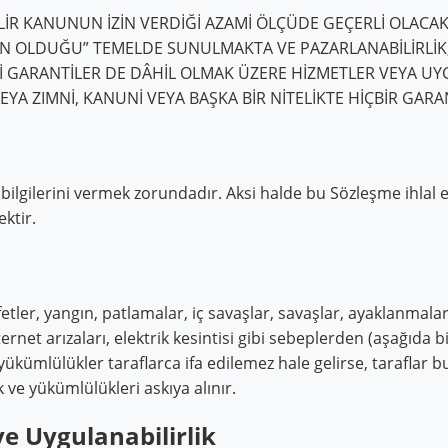
İR KANUNUN İZİN VERDİĞİ AZAMİ ÖLÇÜDE GEÇERLİ OLACA
N OLDUĞU” TEMELDE SUNULMAKTA VE PAZARLANABİLİRLİK,
GARANTİLER DE DÂHİL OLMAK ÜZERE HİZMETLER VEYA UYG
VEYA ZIMNİ, KANUNİ VEYA BAŞKA BİR NİTELİKTE HİÇBİR G
t bilgilerini vermek zorundadır. Aksi halde bu Sözleşme ihlal e
ektir.
tler, yangın, patlamalar, iç savaşlar, savaşlar, ayaklanmalar, 
nternet arızaları, elektrik kesintisi gibi sebeplerden (aşağıda 
yükümlülükler taraflarca ifa edilemez hale gelirse, taraflar
ve yükümlülükleri askıya alınır.
e Uygulanabilirlik