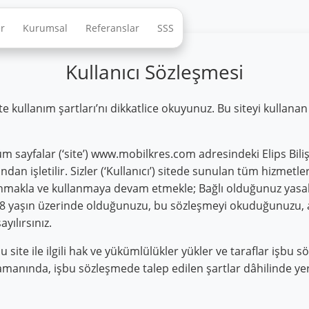
er
Kurumsal
Referanslar
SSS
Kullanıcı Sözleşmesi
e kullanım şartları’nı dikkatlice okuyunuz. Bu siteyi kullanan
tüm sayfalar (‘site’) www.mobilkres.com adresindeki Elips Bi
dan işletilir. Sizler (‘Kullanıcı’) sitede sunulan tüm hizmetle
anmakla ve kullanmaya devam etmekle; Bağlı olduğunuz yasa
e 18 yaşın üzerinde olduğunuzu, bu sözleşmeyi okuduğunuzu, 
yılırsınız.
site ile ilgili hak ve yükümlülükler yükler ve taraflar işbu 
amanında, işbu sözleşmede talep edilen şartlar dâhilinde yer