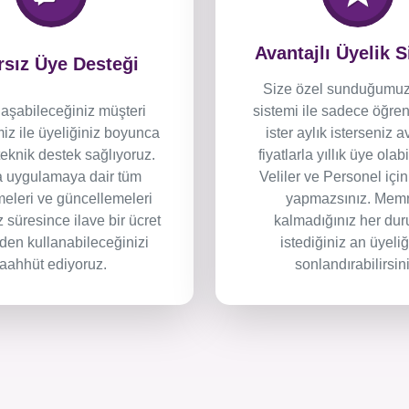
Avantajlı Üyelik 
rsız Üye Desteği
Size özel sunduğumuz
laşabileceğiniz müşteri
sistemi ile sadece öğrenc
miz ile üyeliğiniz boyunca
ister aylık isterseniz a
 teknik destek sağlıyoruz.
fiyatlarla yıllık üye olabi
a uygulamaya dair tüm
Veliler ve Personel iç
rmeleri ve güncellemeleri
yapmazsınız. Mem
z süresince ilave bir ücret
kalmadığınız her du
en kullanabileceğinizi
istediğiniz an üyeliğ
taahhüt ediyoruz.
sonlandırabilirsini