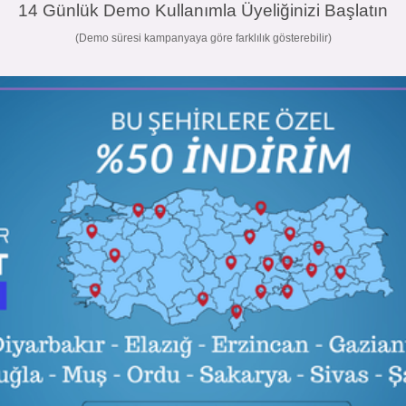
14 Günlük Demo Kullanımla Üyeliğinizi Başlatın
(Demo süresi kampanyaya göre farklılık gösterebilir)