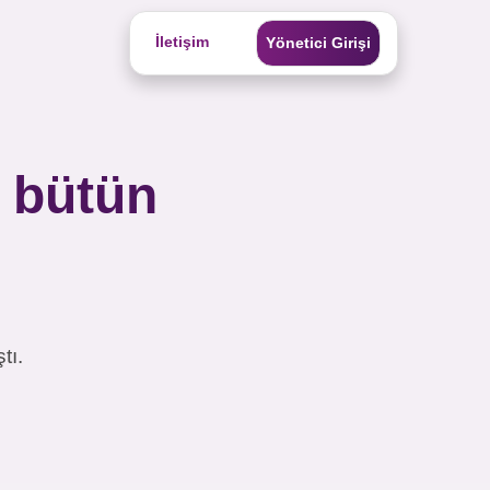
İletişim
Yönetici Girişi
n bütün
tı.