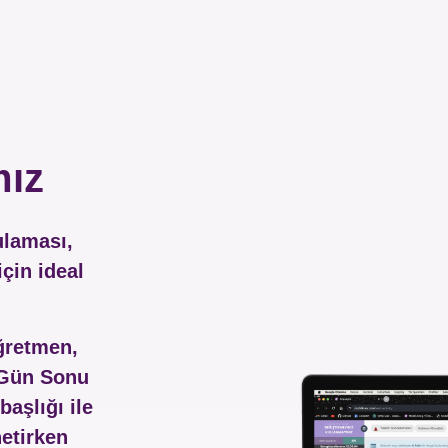
ız
laması,
çin ideal
ğretmen,
 Gün Sonu
aşlığı ile
etirken