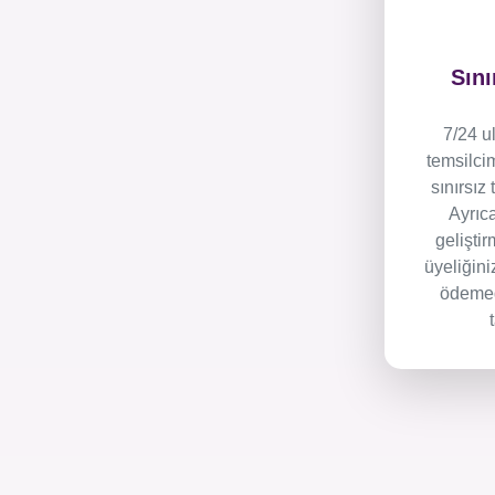
Sını
7/24 u
temsilci
sınırsız
Ayrıc
gelişti
üyeliğini
ödemed