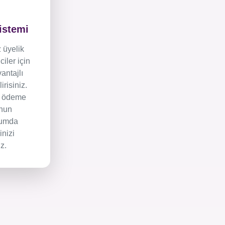
Sistemi
 üyelik
iler için
vantajlı
lirisiniz.
in ödeme
nun
rumda
inizi
z.