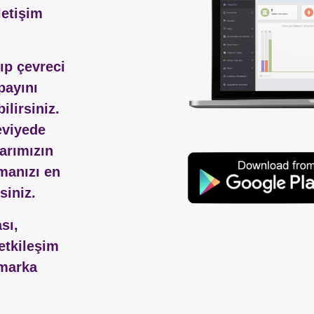
letişim
rıp çevreci
payını
lirsiniz.
viyede
arımızın
manızı en
siniz.
sı,
 etkileşim
 marka